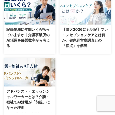
ま止まっている。 「先月は何を
だろうか？」 「個人情報がある
やったっけ」「これ、去年もやっ
ので使ってはダメでしょ」 そう
たな」「Aさんは車椅子だから、
思われているかもしれませんが、
この内容だと参加できない」 30
結論、AIは使えます。ただし「業
2026/8/2
2026/7/29
分ほど画面を見て、結局その日は
務用アカウント」が前提です 介
決まらず、続きは家で考えること
護支援専門員の仕事は、対人援助
記録業務に年間いくら払っ
【骨太2026にも明記】プレ
になる。 この光景に見覚えのあ
の専門職です。ところが一日を振
ていますか｜介護事業所の
コンセプションケアとは何
る管理者やレク担当になったかは
り返ると、人と向き合っていた時
AI活用を経営数字から考え
か。健康経営度調査との
多いはずです。 そして問題は、
間より、文字を打っていた時間の
る
「接点」を解説
何の生産性もなく担当者の時間だ
ほうが長い。そんな日は珍しくあ
けがすぎてしまいストレスになっ
りません。 例えば業務の１つで
具体的には以下の流れ手段 厚生
約30%。これは企業におけるプ
ていることではないでしょうか？
ある議事録・記録業務は、生成AI
労働省の「介護サービス事業にお
レコンセプションケアに関する取
実 ...
で大幅に短縮できます。 &n ...
ける生産性向上に資するガイドラ
り組み実施率です。国はこれを5
イン」では、タブレット端末の活
年で80%まで引き上げる目標を掲
用や記録・報告方法の見直しによ
げています。 そしてこの「約
り、職員1人当たりの記録作業時
30%」という数字、どこから出
2026/7/29
間が月170.4分削減され、帳票も
てきたかというと、令和6年度の
3種類削減された事例が紹介され
健康経営度調査に回答した大規模
アドバンスト・エッセンシ
ています。 月およそ3時間弱。1
法人3,869社の集計です。つまり
ャルワーカーとは？介護・
人分だとピンときませんが、30
国は、この政策の進み具合を健康
福祉でAI活用が「前提」に
人の事業所なら月85時間です。
経営度調査で測っているというこ
なった理由
現場では「記録が終わらない」と
とになります。 一方でプレコン
いう言葉で語られるこの問題は、
セプションケアの若い世代におけ
介護・障害福祉の事業所様でAI研