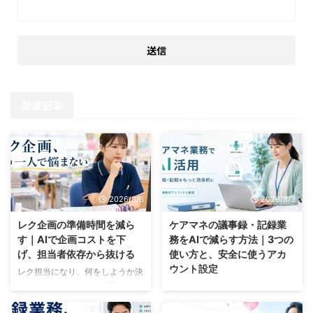
関連記事
2026/8/6
2026/8/3
レク企画の準備時間を減ら
ケアマネの議事録・記録業
す｜AIで企画コストを下
務をAIで減らす方法｜3つの
げ、担当者依存から抜ける
使い方と、安全に使うアカ
ウント設定
レク担当になり、何をしようか決
まらない。 レク担当の職員が、
ケアマネ業務でAI活用できていま
パソコンの前で企画表を開いたま
すか？ 「実際の業務で使えるの