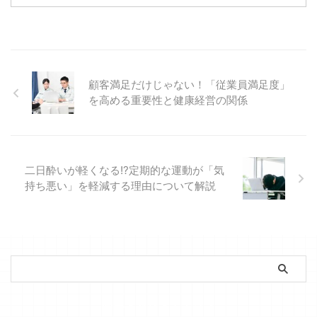
質問だと思います。記録が早く終
わっても、加算が増えるわけで
も、明日の手取りが変わるわけで
もない。現場からすればそう見え
て当然です。 ところが2026年7
月21日に閣議決定された「経済財
顧客満足だけじゃない！「従業員満足度」
政運営と改革の基本方針
を高める重要性と健康経営の関係
2026」、いわゆる骨太の方針を
読むと、国はまさにその質問に答
えようとしていることが分かりま
す。 &nbsp ...
二日酔いが軽くなる!?定期的な運動が「気
持ち悪い」を軽減する理由について解説
簡単ストレスチェック