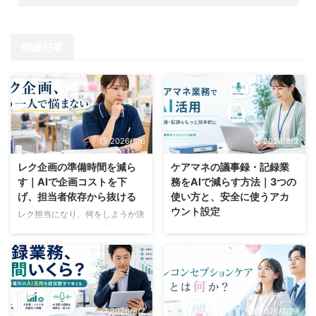
関連記事
2026/8/6
2026/8/3
レク企画の準備時間を減ら
ケアマネの議事録・記録業
す｜AIで企画コストを下
務をAIで減らす方法｜3つの
げ、担当者依存から抜ける
使い方と、安全に使うアカ
ウント設定
レク担当になり、何をしようか決
まらない。 レク担当の職員が、
ケアマネ業務でAI活用できていま
パソコンの前で企画表を開いたま
すか？ 「実際の業務で使えるの
ま止まっている。 「先月は何を
だろうか？」 「個人情報がある
やったっけ」「これ、去年もやっ
ので使ってはダメでしょ」 そう
たな」「Aさんは車椅子だから、
思われているかもしれませんが、
この内容だと参加できない」 30
結論、AIは使えます。ただし「業
2026/8/2
2026/7/29
分ほど画面を見て、結局その日は
務用アカウント」が前提です 介