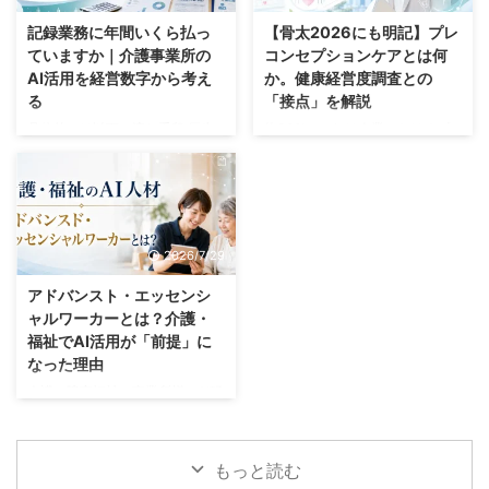
決まらず、続きは家で考えること
護支援専門員の仕事は、対人援助
記録業務に年間いくら払っ
【骨太2026にも明記】プレ
になる。 この光景に見覚えのあ
の専門職です。ところが一日を振
ていますか｜介護事業所の
コンセプションケアとは何
る管理者やレク担当になったかは
り返ると、人と向き合っていた時
AI活用を経営数字から考え
か。健康経営度調査との
多いはずです。 そして問題は、
間より、文字を打っていた時間の
る
「接点」を解説
何の生産性もなく担当者の時間だ
ほうが長い。そんな日は珍しくあ
けがすぎてしまいストレスになっ
りません。 例えば業務の１つで
具体的には以下の流れ手段 厚生
約30%。これは企業におけるプ
ていることではないでしょうか？
ある議事録・記録業務は、生成AI
労働省の「介護サービス事業にお
レコンセプションケアに関する取
実 ...
で大幅に短縮できます。 &n ...
ける生産性向上に資するガイドラ
り組み実施率です。国はこれを5
イン」では、タブレット端末の活
年で80%まで引き上げる目標を掲
用や記録・報告方法の見直しによ
げています。 そしてこの「約
り、職員1人当たりの記録作業時
30%」という数字、どこから出
2026/7/29
間が月170.4分削減され、帳票も
てきたかというと、令和6年度の
3種類削減された事例が紹介され
健康経営度調査に回答した大規模
アドバンスト・エッセンシ
ています。 月およそ3時間弱。1
法人3,869社の集計です。つまり
ャルワーカーとは？介護・
人分だとピンときませんが、30
国は、この政策の進み具合を健康
福祉でAI活用が「前提」に
人の事業所なら月85時間です。
経営度調査で測っているというこ
なった理由
現場では「記録が終わらない」と
とになります。 一方でプレコン
いう言葉で語られるこの問題は、
セプションケアの若い世代におけ
介護・障害福祉の事業所様でAI研
経営の側から見ると残業代、つま
る認知度は1割以下（約10%程
修をしていると、必ずと言ってい
り人件費として支払っているわけ
度）にとどまっています。 さ
いほど出てくる質問があります。
です。 こ ...
て、健康経営の担 ...
「AIを使ったら、うちの職員の
もっと読む
給料は上がるんですか」 正直な