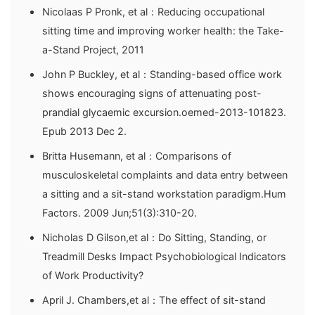
Nicolaas P Pronk, et al：Reducing occupational
sitting time and improving worker health: the Take-
a-Stand Project, 2011
John P Buckley, et al：Standing-based office work
shows encouraging signs of attenuating post-
prandial glycaemic excursion.oemed-2013-101823.
Epub 2013 Dec 2.
Britta Husemann, et al：Comparisons of
musculoskeletal complaints and data entry between
a sitting and a sit-stand workstation paradigm.Hum
Factors. 2009 Jun;51(3):310-20.
Nicholas D Gilson,et al：Do Sitting, Standing, or
Treadmill Desks Impact Psychobiological Indicators
of Work Productivity?
April J. Chambers,et al：The effect of sit-stand