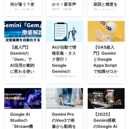
ない中小企業オ
実践で ...
「結局、不安が
風に感じたこと
データを統合し
たり、会議の議
何が違う？使
かり！新音声
原因と精度を
方にもわかりや
」がついに連携
上げようと意気
ーナーが、週10
拭えずに導入を
はありません
て処理する技術
事録をまとめた
い方と注意点
機能「概要・
高める5つの
すく、かつ詳細
できるようにな
込んだものの、
分だけサー ...
見送り、現場の
か？ 一人で使
が非常に優れて
り、新しい企画
に「Nano
をやさしく解
評論・議論」
プロンプト術
りました。 こ
結局「情報の整
残 ...
うだけでも非常
います。 ただ
のアイデアを出
Banana 2」の
れまで別々に動
説
を徹底解説
理や検索」に時
「NotebookLM
に強力なツール
「無料でどこま
したり。 も
機能や特徴、具
いていたこの2
間を取られてし
はアップロード
普段なにげなく
情報が溢れる現
ですが、その能
で使えるの
し、そんな「ち
体的な活用法に
つのAIが連携す
まい、イライラ
した資料に基づ
使っている
代社会で、ビジ
2026/8/7
2025/8/3
2025/7/28
力を自分の中だ
か？」
ょっと面倒」な
ついて解説して
ることで、あな
が募る。これで
いて回答するか
Google検索。実
ネスパーソンや
けに留めておく
「ChatGPTと何
作業を自動化し
いきます。
たの仕事の進め
は本末転倒です
ら嘘をつかな
はひっそりと
学生の多くが
【超入門】
AIが自動で情
【GAS超入
のは、あまりに
が違うのか？」
てくれる自分だ
Nano Banana 2
方は大きく変わ
よね。 これま
い」そう聞いた
2025年9月9日
「勉強する時間
Geminiの
報収集・タス
門】Gemini
もったいない話
そんな悩みがあ
けのツールがあ
の基本概要とベ
ります。
でのGeminiは、
ことはありませ
にAI（人工知
がない」「この
「Gem」で
ク実行！
とGoogle
です。 もし、
る方もいらっし
ったら、私たち
ース技 ...
Google
チャットを「ピ
んか？ Google
能）が私たちの
資料を読み込む
AI活用が劇的
Google
Apps Script
あなたが作成し
ゃるかも知れま
の可能性はもっ
Workspaceをご
ン留め」するこ
のAIツール
「検索」をサポ
のは大変…」こ
に変わる使い
Geminiの
で知識ゼロか
た「プロンプ
せん。 高性能
と広がるはずで
利用している方
としかできず、
「NotebookLM
ートしてくれる
のような悩みを
方を解説
「時間指定ア
らウェブアプ
ト」を、同僚や
さから多くの注
す。 2025年10
...
複数の案件を抱
」は仕事や学習
機能が登場しま
抱えているので
友人・家族にワ
目を集めていま
クション」を
リを作る
月7日（米国時
定期レポートを
えるビ ...
の効率をUPさ
した。 Google
はないでしょう
ンクリックで共
すが、同時に
徹底解説
間）、Googleは
毎回いちから作
「プログラミン
せる可能性を秘
で検索すると新
か。 インプッ
有できるとした
「利用制限」に
そんな願いを叶
るのは面倒だっ
グって、なんだ
決められた情報
めています。指
たに「AIモー
トの重要性は分
ら便利だと思い
ついては、意外
える、まさに
たり、最新のス
か難しそう…」
を毎日収集した
2025/7/16
2026/8/7
2025/7/5
定したPDFや
ド」が表示され
かっていても、
ませんか？ 今
と知られていな
「魔法のような
プレッドシート
「完璧な設計図
り、タスク実行
Googleドキュメ
ているはずで
すべての資料に
回はGeminiに待
いことが多いの
ツール」を日本
に合わせて要約
とか、サーバー
するのを大変と
Google AI
Gemini Pro
【2025】
ントの内容だけ
す。このAIモー
じっくり目を通
望の「Gem（ジ
ではないでしょ
で正式に提供開
だけ欲しいと仕
の知識とか、覚
感じたことはあ
Studioの
のVeo3で画
Gemini搭載
を読み込んで、
ドを使うこと
す時間は、なか
ェム）共有機
うか。 せっか
始しました。そ
事をする上で思
えることが多す
りませんか？
「Stream機
像から動画を
のGoogle AI
的確な要約や回
で、日常の検索
なか確保できな