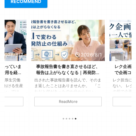
RECOMMEND
2026/8/2
2026/8/1
ら払っていま
事故報告書を書き直させるほど、
レク企画の
I活用を経営
報告は上がらなくなる｜再発防止
で企画コス
える
策まで考えるAI活用法
段 厚生労働
出された事故報告書を読んで、そのま
レク担当に
における生産
ま返したことはありませんか。 「こ
ない。 レク
イン」では、
れだと何があったのか分からない」
の前で企画
記録・報告方
「言い訳に見える」「再発防止策が
る。 「先
ReadMore
1人当たりの
『注意する』では出せない」 書いた
れ、去年もや
4分削減され、
職員は、悪気があってそう書いたわけ
子だから、
事例が紹介さ
ではありません。動揺しているし、責
い」 30分
3時間弱。1人
められている気もしているし、そもそ
の日は決ま
、30人の事
も報告書の文体を教わったことがな
とになる。
。 現場では
い。 そして、この往復が繰り返され
管理者やレ