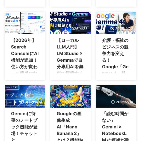
り、AIが画面を
ビスです。
リング、新しい
くらいなのでし
明をする」とい
において削るべ
Catalog」
2026年5月19日
ビジネスチャッ
「見て」、自分
「自動化には興
業務知識のキャ
ょうか？今回は
う問題が起きま
きは書く時間で
から、Googleの
トツールといえ
「広告を出した
でクリックした
味があるけれ
ッチアップと、
この点について
す。 弊社が介
はなく、探す時
年次開発者会議
ば、Slack、
いけれど、撮影
り文字を入力し
ど、プログラミ
学び続けること
解説していきま
護・福祉や中小
間だからです。
「Google I/O
Microsoft
費用も人手も足
たりできるよう
2026/5/6
2026/4/23
2026/4/22
ングができる社
が当たり前にな
す。 読み書き
企業の現場をご
では、探す時
2026」が開幕
Teams、
りない」「SNS
になりました。
員はいない」
った今、大人に
だけで、1日2時
支援していて
間を削るには何
しました。今年
Chatworkなど
は大事だと分か
【2026年】
【ローカル
介護・福祉の
これまでは
「AIに仕事を任
こそ重くのしか
間半 日本ビジネ
も、人手不足の
が要るのか。自
の発表は例年と
が思い浮かぶか
っているが、毎
Search
LLM入門】
ビジネスの競
「質問すれば答
せて、誤送信や
かる問題です。
スメール協会が
職場ほどマニュ
社の資料を根拠
少しトーンが違
もしれません。
週投稿する素材
ConsoleにAI
LM Studio ×
争力を変え
えを返す」チャ
情報漏えいが起
2026年6月25
202 ...
アルが必要なの
に答えるAIが、
います。 AIモ
しかし、ここ
が用意できな
機能が追加！
Gemmaで自
る！
ットのやり取り
きないか心
日、Googleがそ
に、人手不足だ
メールを受信し
デルの性能アッ
数年で急速に進
い」 こうした
使い方が変わ
分専用AIを無
Google「Ge
でしたが、今回
配」。中小企業
の悩みを解決し
から作る時間が
た瞬間に自動で
プだけでなく、
化し、特に
悩みは、規模の
は答えるだけで
って簡単にな
料で構築する
mma 4」登
や介護・福祉事
てくれる？機能
な ...
動く ...
「AIがユーザー
Google
大小を問わず、
なく、画面を見
業所の支援現場
を発表しまし
った活用術
方法
場！
に代わって自律
Workspace利用
多くの事業者が
て実際に動かす
では、こうした
た。 Geminiア
2026年に入
「ChatGPTみた
人手不足、記録
的に動く」エー
者にとって最強
抱えている共通
能力が加わっ
声をよく聞きま
プリ内の学習支
り、Google
いなAIを、自分
業務の長時間
ジェントの実用
の選択肢となり
の課題です。
た。この点が大
す。
援機能Study
Search
のパソコンで無
化、加算要件の
フェーズが、は
つつあるのが
2026/4/14
2026/2/27
2026/2/14
そんな中、
きな変化になり
Workspace
Notebooksで
Console（サー
料で動かせたら
複雑化、そして
っきりと前面に
Google Chat で
2026年5月5日
ます。 「便利
Studioは、その
す。一部では
チコンソール）
いいのに…」
処遇改善──介
Geminiに待
Googleの画
「読む時間が
出てきた回でし
す。 特に2026
にGoogleが発表
そうだけど、具
ような企業でも
「AI家庭教師が
に自然言語でレ
「機密情報をAI
護・障がい福祉
望のノートブ
像生成
ない」
た。
年に入ってから
した新機能
体的に何ができ
使いやすい仕組
爆誕」とも報じ
ポートを呼び出
に渡したいけ
事業を取り巻く
ック機能が登
AI「Nano
Gemini ×
「ChatGPTを使
は、生成
「Pomelli
るの？ ...
みです。自然な
られまし ...
せるAI機能が試
ど、クラウドに
環境は、年々厳
場！チャット
Banana 2」
NotebookL
ってはいるけれ
AI「Gemini」と
Catalog（ポメ
言葉でやりたい
験的に追加され
送るのは不
しさを増してい
と
とは？機能や
M の連携が最
ど、結局自分で
の連携が深化
リ カタログ）」