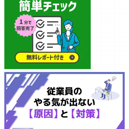
Studio」の中で
3がGoogle
AI Studio」につ
物の自動化、導
「Google Apps
行できる時間指
も、特に注目し
Geminiにも新た
いて、Googleの
入メリットと注
Script（GAS）
定アクションに
たい
な機能として搭
公式ドキュメン
意点までを初心
」と、その最高
ついて詳しく解
「Stream（スト
載され、写真か
トを基に解説し
者 ...
の ...
説していきま
リーム）機能」
ら動画を生成す
ていきます。
す。 G ...
について、初心
ることが可能に
APIキーを利用
者の方にも分か
なったので詳し
したいという方
りやすく解説し
くご紹介しま
にもおすすめの
ます。 Google
す。 Veo3の
記事にあってい
AI Studioとは？
「写真から動画
ますのでぜひ最
Google AI
生成」機能と
後までご覧下さ
Studioは、
は？ これまでの
い。 Google AI
Google ...
Veo 3はテキス
Studioとは？
トの説明に基づ
「Goo ...
いて、音声 ...