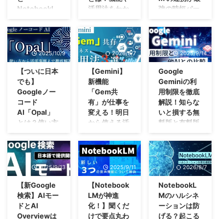
ことを伝える
ました。「先
安…」 そう思
ます。 多くの
指示を出し続け
し、単なるメッ
NotebookL
活用法をわか
強の時短パー
が、世界中のマ
と、Gemin ...
月、検索順位が
ったことはあり
事業者が業務効
ないと進まな
セージングツー
ーケティング現
M連携で業務
りやすく解説
トナーにな
上がったページ
ませんか？ 実
率化の切り札と
い」「AIに任せ
ルから「AIアシ
場に静かな衝撃
はどう変わ
る！
026年2月26
を教えて」と話
は今、自分のパ
して「生成AI」
たいのに、毎回
スタントを内蔵
を与えていま
る？
日、Googleから
「大量のPDFや
しかけるだけ
ソコンの中だけ
に注目している
前提を説明する
した業務基盤」
す。 商品ペー
最新の最先端画
マニュアルを読
「Geminiを使っ
2025/10/9
2026/8/7
2025/9/14
で、必要なデー
でAI（LLM）を
ものの、現場の
のが面倒」AIを
へと変貌を遂げ
ジのURLを貼り
像生成モデル
み込む時間がな
ているけれど、
タが出てくる時
動かすことが、
管理者からは次
使いこなす達人
ました。 この
付けるだけで、
「Nano Banana
い……」「AIに
【ついに日本
【Gemini】
Google
過去のチャット
代です。 た
誰でも簡単にで
のような声が絶
なら軽々このハ
記事では、
ブランドに合っ
2（ナノバナナ
資料を読み込ま
がどこに行った
でも】
新機能
Geminiの利
だ、AI機能が便
きるようになっ
えません。
ードルを超える
Google Ch ...
た広告画像やキ
2）」が発表さ
せたいけど、コ
か分からなくな
Googleノー
「Gem共
用制限を徹底
利になっても、
ています。 イ
「ChatGPTで記
ことはできます
ャンペーン素材
れました。 こ
ピペが面
る……」「重要
コード
有」が仕事を
解説！知らな
中小企業オーナ
ンターネット接
録業務を半分に
が、A ...
をAIが自動で生
れまで画像生成
倒……」AIが
なやり取りがど
AI「Opal」
変える！明日
いと損する無
ーが本当に見る
続も不要、月額
できると聞いた
成し ...
AIを活用してき
徐々に普及し始
んどん下に埋も
とは？使い方
から使える活
料版と有料版
べき指標はそれ
料金もゼロ、デ
が、利用者さん
たクリエイター
めて、これまで
れてしまい、見
ほど多くありま
ータは外に一切
の情報を外に出
から活用事例
用法3選
の違いとは？
やビジネスパー
以上に情報の波
つけ出すだけで
せん。むしろ
出ません。 こ
すのは怖い」
まで徹底解
「せっかく作っ
オールマイティ
ソンにとって、
に溺れそうにな
一苦労……」
「全部見ようと
の記事では、
「実地指導で
説！
た優秀なプロン
に使えるAIとい
非常にインパク
っていません
これは私も実際
して結局見なく
ChatGPTや
『AIに利用者情
プト、他の人に
えばGoogleの
日々の業務や学
2025/9/13
2025/9/11
2026/8/7
トの大きいアッ
か。 そんなビ
によく経験して
なる」のが、い
Geminiの活用が
報を入れていま
も使ってもらい
Gemini。「マル
習、趣味の活動
プデートとなっ
ジネスパーソン
いますし、あな
ちばん多い失敗
制限されている
すか？』と聞か
たいな…」
チモーダル」と
【新Google
【Notebook
NotebookL
の中で、そう感
ています。 こ
に朗報です。
たもそんな経験
です。 この記
業種や、AI活用
れたとき、堂々
GoogleのAI、
いってテキス
じたことはあり
検索】AIモー
LMが神進
Mのハルシネ
の記事では、AI
Googleの最強
ありませんが？
事では、専任の
が難しい初心者
と答えられる運
Geminiを使って
ト・画像・音
ませんか？SNS
ドとAI
化！】聞くだ
ーションは防
に詳しい担当者
AI「Gemini」と
AIを実務に導
Web担当者がい
の方でも迷わず
用にしたい」
いると、そんな
声・動画などの
の投稿文を考え
Overviewは
けで要点丸わ
げる？起こる
として、一般の
「NotebookLM
入して生産性を