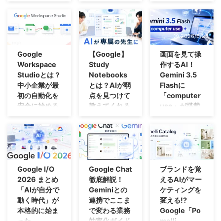
（後編）
いきなりです
「マニュアルを
が、質問です。
作らなきゃ」と
前回、日本ビジ
「あなたは昨
思いながら、
ネスメール協会
日、メールに何
日々の仕事に追
が発表した「ビ
2026/7/6
2026/7/1
2026/6/26
時間使いました
われて後回しに
ジネスメール実
か。」 即答で
なっていません
態調査2026」
Google
【Google】
画面を見て操
きた方は、おそ
か。 画面を一
調査データか
Workspace
Study
作するAI！
らくほとんどい
枚ずつ撮影し、
ら、3つのメー
Studioとは？
Notebooks
Gemini 3.5
ないはずです。
赤枠を付け、手
ルに関する内容
中小企業が最
とは？AIが弱
Flashに
メールは「業務
順を書き、操作
を確認しまし
初の自動化を
点を見つけて
「computer
の合間にやるこ
が変わるたびに
た。 まだお読み
安全に始める
教えてくれる
use」が搭載
と」であって、
また１から作
でない方はこち
方法
機能を解説
2026年6月24日
「業務そのも
る。この作業
らからご覧にな
（日本時間：6
Google
「勉強しなきゃ
の」として数え
は、想像以上に
って、この記事
月25日）、
Workspace
いけないのは分
られていないか
時間がかかりま
を読んでみてく
GoogleがAIモデ
Studioは、
かっている。で
らです。 会議
す。 一方で、
2026/5/21
2026/5/12
2026/5/12
ださい。 結論
ルGemini 3.5
Gmailやスプレ
も、何から手を
の時間は手帳に
マニュアルがな
としては、AIに
Flashに
ッドシートなど
つければいいの
Google I/O
Google Chat
ブランドを覚
書きますが、メ
い職場では、
「文章を書かせ
「computer
で発生する繰り
か分からない」
2026 まとめ
徹底解説！
えるAIがマー
ール処理の時間
「その人しか分
る」だけでは、
use」 という機
返し作業を、専
これは学生だ
「AIが自分で
Geminiとの
ケティングを
を予定表に入れ
からない」「休
時間は減らない
能を組み込んだ
門的なコードを
けの悩みではあ
動く時代」が
連携でここま
変える!?
ている人はまず
むと業務が止ま
ということでし
と発表しまし
書かずに自動化
りません。 資
本格的に始ま
で変わる業務
Google「Po
いません。 で
る」「新人教育
た。 なぜな
た。 これによ
するためのサー
格試験、リスキ
は、実際はどれ
のたびに同じ説
った
効率化ガイド
melli
ら、メール作成