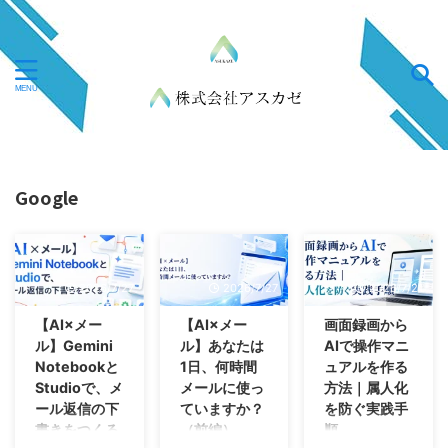
Google
2026/7/27
2026/7/27
2026/7/21
【AI×メー
【AI×メー
画面録画から
ル】Gemini
ル】あなたは
AIで操作マニ
Notebookと
1日、何時間
ュアルを作る
Studioで、メ
メールに使っ
方法｜属人化
ール返信の下
ていますか？
を防ぐ実践手
書きをつくる
（前編）
順