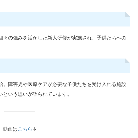
。
、担当者依存から抜ける
核人材養成研修」は無料！送り出す
る3つのこと
何をしようか決まらない。 レク担
介護の事業所の現状から、よくある質問が
コンの前で企画表を開いたまま止
す。 それは「補助金でセンサーを入れた
先月は何をやったっけ」「これ、
が、詳しい職員がいないんです」というよ
ReadMore
ReadMore
「Aさんは車椅子だから、この内
ジタル機器を利用するのに詳しい人材がい
個々の強みを活かした新人研修が実施され、子供たちへの
い」 30分ほど画面を見て、結局
う点です。 若いスタッフもいますが、女
、続きは家で考えることになる。
現場であり、デジタル機器には疎いそんな
えのある管理者やレク担当になっ
少なくありません。 そこに関わる通知で、
す。 そして問題は、何の生産性
7月31日、介護保険最新情報Vol.1531で
間だけがすぎてしまいストレスに
「デジタル中核人材養成研修」の受講勧奨
ないでしょうか？実 ...
います。 全国で2,300 ...
始。障害児や医療ケアが必要な子供たちを受け入れる施設
いという思いが語られています。
動画は
こちら
↓