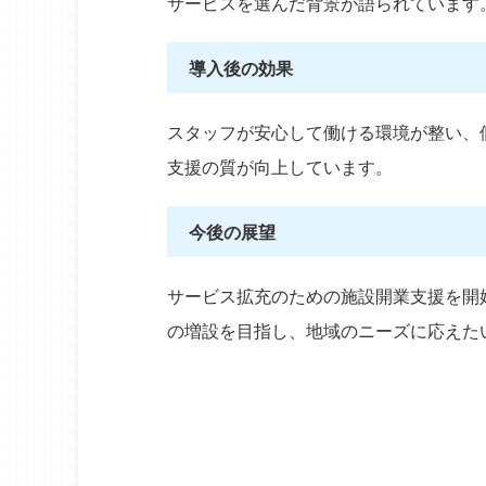
サービスを選んだ背景が語られています
らなくなる｜再発防止策まで考えるAI活用
ストを下げ
法
出された事故報告書を読んで、そのまま返したこと
レク担当になり、
導入後の効果
はありませんか。 「これだと何があったのか分か
当の職員が、パソ
らない」「言い訳に見える」「再発防止策が『注意
まっている。 「
ReadMore
する』では出せない」 書いた職員は、悪気があっ
去年もやったな」
スタッフが安心して働ける環境が整い、
てそう書いたわけではありません。動揺している
容だと参加できな
し、責められている気もしているし、そもそも報告
その日は決まらず
支援の質が向上しています。
書の文体を教わったことがない。 そして、この往
この光景に見覚
復が繰り返されると何が起きるかというと、報告が
たかは多いはずで
上がらなくなってきます。 事故報告書は「わざわ
もなく担当者の時
今後の展望
ざ書くと面倒だから」黙って処理されるように ...
なっていることでは
サービス拡充のための施設開業支援を開
の増設を目指し、地域のニーズに応えた