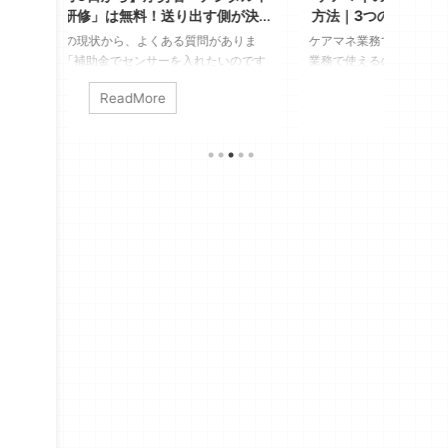
側が決め
方法｜3つの使い方と、安全に使うアカウン
事
ト設定
ありま
ケアマネ業務でAI活用できていますか？ 「実際の
具体的
いのです
業務で使えるのだろうか？」 「個人情報があるので
ビス事
うな、デ
使ってはダメでしょ」 そう思われているかもしれ
ン」で
ReadMore
ないとい
ませんが、結論、AIは使えます。ただし「業務用ア
の見直
性が多い
カウント」が前提です 介護支援専門員の仕事は、
月170
事業所も
対人援助の専門職です。ところが一日を振り返る
紹介され
2026年
と、人と向き合っていた時間より、文字を打ってい
ピンとき
厚生労働省の
た時間のほうが長い。そんな日は珍しくありませ
す。 
が届いて
ん。 例えば業務の１つである議事録・記録業務
語られ
は、生成AIで大幅に短縮できます。 &n ...
つまり人