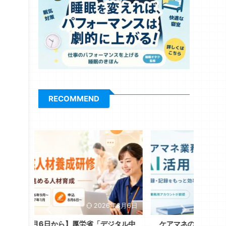
RECOMMEND
6年8月6日
2026年8月6日
ジタル中
ケアマネの議事録・記録業務をAIで減らす
記録業