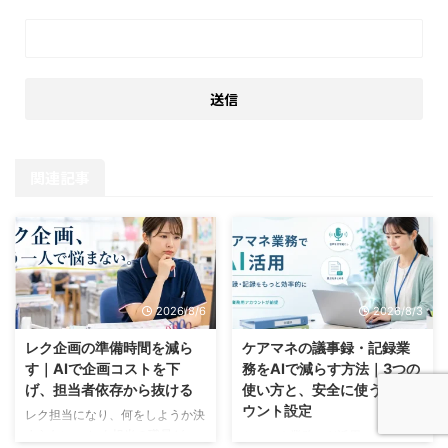
関連記事
2026/8/6
2026/8/3
レク企画の準備時間を減ら
ケアマネの議事録・記録業
す｜AIで企画コストを下
務をAIで減らす方法｜3つの
げ、担当者依存から抜ける
使い方と、安全に使うアカ
ウント設定
レク担当になり、何をしようか決
まらない。 レク担当の職員が、
ケアマネ業務でAI活用できていま