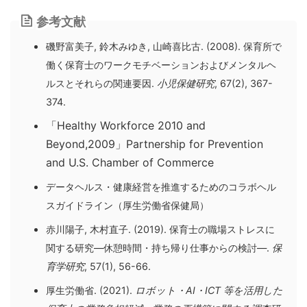
参考文献
磯野富美子, 鈴木みゆき, 山崎喜比古. (2008). 保育所で
働く保育士のワークモチベーションおよびメンタルヘ
ルスとそれらの関連要因.
小児保健研究
, 67(2), 367-
374.
「Healthy Workforce 2010 and
Beyond,2009」Partnership for Prevention
and U.S. Chamber of Commerce
データヘルス・健康経営を推進するためのコラボヘル
スガイドライン（厚生労働省保健局）
赤川陽子, 木村直子. (2019). 保育士の職場ストレスに
関する研究―休憩時間・持ち帰り仕事からの検討―.
保
育学研究
, 57(1), 56-66.
厚生労働省. (2021).
ロボット・AI・ICT 等を活用した