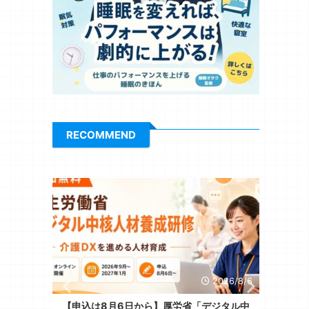
RECOMMEND
026/8/6
2026/8/6
で企画コ
【申込は8月6日から】厚労省「デジタル中
ケア