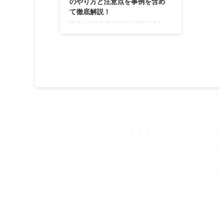
のやり方と注意点を事例を含め
て徹底解説！
環境分析で市場の状況が把握出来た
ら、次はどのように商品やサービスを
顧客に届けるかの戦略を立案していく
必要があります。その中で事業戦略を
立てるうえで参考になるフレームワー
クに「STP分析」があります。 この
記事では、効率的に経営資源を投下す
るために必要な「STP分析」について
事例も紹介しながら、使い方やメリッ
トと注意点を解説していきます。 STP
分析とは STP分析はアメリカの経営学
者フィリップス・コトラーが提唱した
有名なフレームワークです。 STP分
析は以下の頭文字をとったもの ...