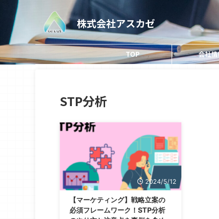
株式会社アスカゼ
TOP
会社情
STP分析
2024/5/12
【マーケティング】戦略立案の
必須フレームワーク！STP分析