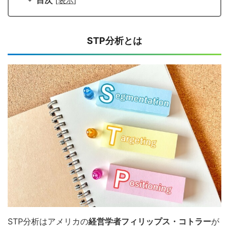
目次
[
表示
]
STP
分析とは
STP分析はアメリカの
経営学者フィリップス・コトラー
が