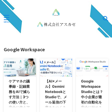
Google Workspace
2026/8/3
2026/7/27
2026/7/6
ケアマネの議
【AI×メー
Google
事録・記録業
ル】Gemini
Workspace
務をAIで減ら
Notebookと
Studioとは？
す方法｜3つ
Studioで、メ
中小企業が最
の使い方と、
ール返信の下
初の自動化を
安全に使うア
書きをつくる
安全に始める