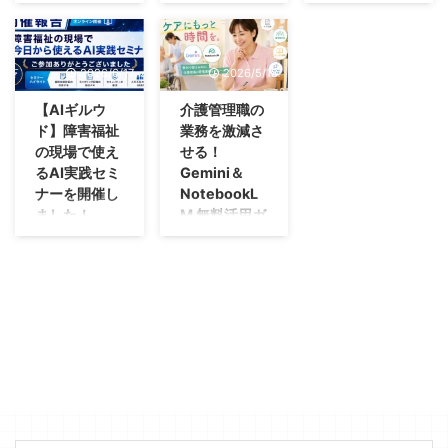
カウント設定
（後編）
方法
ケアマネ業務で
前回、日本ビジ
Google
AI活用できてい
ネスメール協会
Workspace
ますか？ 「実
が発表した「ビ
Studioは、
2026/6/17
2026/5/18
際の業務で使え
ジネスメール実
Gmailやスプレ
るのだろう
態調査2026」
ッドシートなど
【AIギルウ
介護管理職の
か？」 「個人情
調査データか
で発生する繰り
ド】障害福祉
業務を激減さ
報があるので使
ら、3つのメー
返し作業を、専
の現場で使え
せる！
ってはダメでし
ルに関する内容
門的なコードを
るAI実践セミ
Gemini＆
ょ」 そう思わ
を確認しまし
書かずに自動化
ナーを開催し
NotebookL
れているかもし
た。 まだお読み
するためのサー
ました！
M 無料活用ガ
れませんが、結
でない方はこち
ビスです。
イド
株式会社
論、AIは使えま
らからご覧にな
「自動化には興
GRANDIR様主
ケア記録の確
す。ただし「業
って、この記事
味があるけれ
催のもと、「障
認、会議の議事
務用アカウン
を読んでみてく
ど、プログラミ
害福祉の現場で
録、行政から届
ト」が前提です
ださい。 結論
ングができる社
今日から使える
いた通知の読み
介護支援専門
としては、AIに
員はいない」
AI実践セミナ
込み、新人研修
員の仕事は、対
「文章を書かせ
「AIに仕事を任
ー」に登壇いた
のマニュアル更
人援助の専門職
る」だけでは、
せて、誤送信や
しました。 お伝
新。 介護施設
です。ところが
時間は減らない
情報漏えいが起
えしたこと 今回
の管理職は、現
一日を振り返る
ということでし
きないか心
のセミナーで
場のケアに集中
と、人と向き合
た。 なぜな
配」。中小企業
は、障害福祉の
したくても、書
っていた時間よ
ら、メール作成
や介護・福祉事