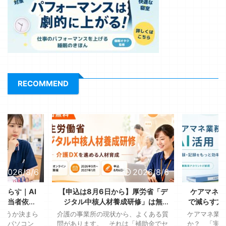
RECOMMEND
2026/8/6
2026/8/6
減らす｜AI
【申込は8月6日から】厚労省「デ
ケアマネの
、担当者依存
ジタル中核人材養成研修」は無
で減らす方
る
料！送り出す側が決める3つのこと
全に使
ようか決まら
介護の事業所の現状から、よくある質
ケアマネ業務
が、パソコン
問があります。 それは「補助金でセ
か？ 「実