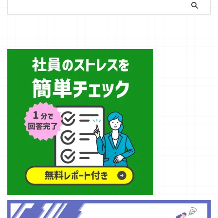
現場で日々発生
類業務に時間を
り、文字を打っ
において削るべ
業所の支援現場
している記録業
奪われ続けてい
ていた時間のほ
きは書く時間で
では、こうした
務や書類作成に
ます。 ところ
簡単ストレスチェック
うが長い。そん
はなく、探す時
声をよく聞きま
対して、AIをど
が、この管理職
な日は珍しくあ
間だからです。
す。
のように活用で
の書類残業を大
りません。 例
では、探す時
Workspace
きるのかを、実
幅に削れるツー
えば業務の１つ
間を削るには何
Studioは、その
際のデモを交え
ルが登場しまし
である議事録・
が要るのか。自
ような企業でも
ながらお伝えし
た。Googleが提
記録業務は、生
社の資料を根拠
使いやすい仕組
ました。 障害
供するGeminiと
成AIで大幅に短
に答えるAIが、
みです。自然な
福祉の現場で
NotebookLMで
縮できます。
メールを受信し
言葉でやりたい
は、アセスメン
す。 どちらも
&n ...
た瞬間に自動で
ことを伝える
ト、モニタリン
無料。システム
動く ...
と、Gemin ...
グ記録、個別支
投資もゼロ。IT
援計画、日々の
の専門知識も不
支援記録、ヒヤ
要。 この記事
リハット報告な
では、介護施設
ど、多くの事務
の管理職・経営
作業が発生しま
者・リーダーが
す。どれも支援
今日から試せる
の質を高めるう
5つの活用法
えで大切な業務
を、コピペで使
ですが、人手不
え ...