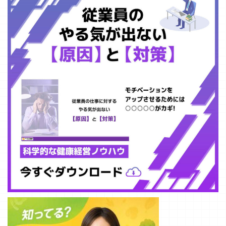
す。 （出典）厚
めるための健康
生労働省の ...
経営と深く関連
していま ...