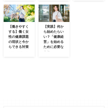
み解く
について解説
員の健康を企業
戦略の一環とし
2026年3月9
「健康」とは個
て捉え、その向
日、経済産業省
人が管理するも
上を図ること
が「健康経営優
のと認識されて
2024/4/20
2026/8/9
で、従業員の幸
良法人2026」
いる方が大半か
福度の向上と企
と「健康経営銘
と思いますが、
【働きやすく
【実践】何か
業の持続的な成
柄2026」の認
近年人手不足の
する】働く女
ら始めたらい
長を目指す経営
定法人を発表し
影響もあり、会
性の健康課題
い？「健康経
手法です。 近
ました。 認定企
社も従業員の健
の現状と今か
営」を始める
年、健康経営が
業は大規模法人
康を支援する流
らできる対策
ために必要な
注目されるよう
部門3,765社・
れが来ていま
こと
女性の健康は社
になった背景に
中小規模法人部
す。 国も推進
会全体の健康を
最近よく耳にす
は、従業員の幸
門23,085社の合
している「健康
支える重要な柱
るようになった
福度が直接的に
計26,850社。前
経営」の取り組
です。女性が直
「人的資本経
生産性や企業の
年（2025年認
みが徐々に浸透
面する健康課題
営」。これは従
パフォーマンス
定 計23,196社）
し、毎年健康経
に対する理解と
業員の能力や知
に影響を与える
から実に3,600
営優良認定法人
支援は、企業の
識、スキルを企
という科学的な
社以上の増加
に認定される企
持続可能な発展
業の重要な資産
証拠が増えてき
で、過去最多を
業も増えていま
に不可欠です。
として捉え、そ
たことがありま
更新していま
す。 今回は健
この記事では、
れらを最大限に
す。 今回は従
す。 「健康経
康経営をこれか
女性の健康課題
活用することで
業員の幸福度に
営はもはや一部
ら始めようと考
と企業が取り組
企業価値を向上
健康経営がどの
の先進企業だけ
えられている企