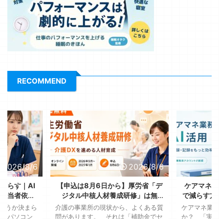
RECOMMEND
2026/8/6
2026/8/6
減らす｜AI
【申込は8月6日から】厚労省「デ
ケアマネの
、担当者依存
ジタル中核人材養成研修」は無
で減らす方
る
料！送り出す側が決める3つのこと
全に使
ようか決まら
介護の事業所の現状から、よくある質
ケアマネ業務
が、パソコン
問があります。 それは「補助金でセ
か？ 「実