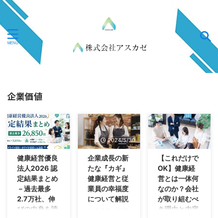
企業価値
2026/5/4
2024/5/30
2026/8/9
健康経営優良
企業成長の新
【これだけで
法人2026 認
たな『カギ』
OK】健康経
定結果まとめ
健康経営と従
営とは一体何
－過去最多
業員の幸福度
なのか？会社
2.7万社、伸
について解説
が取り組むべ
びの中身を読
き理由と内容
健康経営は従業