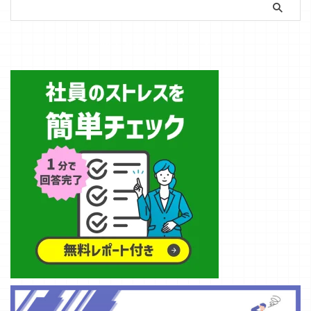
むべき対策につ
させる経営手法
ように影響して
のものではな
業担当者向け
いて解説しま
のことです。
いるのか、どの
い」――そう言
に、健康経営の
す。 女性の健康
これは経済産業
簡単ストレスチェック
ような取り組み
える数字が出て
重要性とメリッ
課題が重要な理
省が推進する
が幸福度に関係
きた、というの
ト、実際に行わ
由 共働き世代が
『健康経営』と
するのか解説し
が2026年の現
れている事例に
増えていること
も深く関連して
ていきます。
実です。 この
ついてお伝えし
はご存じの方も
います。今回は
従業員の幸福度
記事では、
ます。 １．健
多いかと思いま
人的資本経営を
が会社に与える
2026年3月時点
康経営とは？ 健
す。近年日本で
背景とした健康
影響 従業員の幸
の最新発表内容
康経営とは「企
働く女性の割合
経営をこれから
福度は ...
と、来年「ブラ
業が従業員の健
をみると、毎年
始めるために必
...
康を経営課題と
増加しているの
要な流れをお伝
して捉え ...
がわかります。
えします。 健康
令和4年の女性
経営とは？ 健康
の労働者数は
経営とは「従業
3,096万人で、
員等の健康管理
労働力人口の4
を経営的な視点
割を超えていま
で考え、戦略的
す。女性の社会
に実践するこ
進出が進んでい
と」です。従業
るのがグラフで
員の健康を維持
もよくわかりま
し、生産性を高