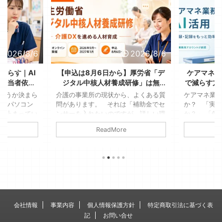
2026/8/6
2026/8/6
減らす｜AI
【申込は8月6日から】厚労省「デ
ケアマネの
、担当者依存
ジタル中核人材養成研修」は無
で減らす方
る
料！送り出す側が決める3つのこと
全に使
ようか決まら
介護の事業所の現状から、よくある質
ケアマネ業務
が、パソコン
問があります。 それは「補助金でセ
か？ 「実
ま止まってい
ンサーを入れたいのですが、詳しい職
か？」 「個
たっけ」「こ
員がいないんです」というような、デ
はダメでし
ReadMore
Aさんは車椅
ジタル機器を利用するのに詳しい人材
もしれません
参加できな
がいないという点です。 若いスタッ
す。ただし
見て、結局そ
フもいますが、女性が多い現場であ
提です 介
家で考えるこ
り、デジタル機器には疎いそんな事業
人援助の専
見覚えのある
所も少なくありません。 そこに関わ
振り返ると
たかは多いは
る通知で、2026年7月31日、介護保険
より、文字
、何の生産性
最新情報Vol.1531で厚生労働省の「デ
長い。そん
がすぎてしま
ジタル中核人材養成研修」の受講勧奨
例えば業務
会社情報
事業内容
個人情報保護方針
特定商取引法に基づく表
ことではない
が届いています。 全国で2,300 ...
録業務は、生
記
お問い合せ
す。 &n ...