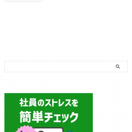
ーケティング
方法は？
マーケティング
を効果的に行う
には、顧客のニ
ーズを正確に把
握することが不
可欠です。その
中でも特に重要
な概念が「ニー
ズの深さ」と
「ニーズの広
さ」です。これ
らを理解するこ
簡単ストレスチェック
とで適切な戦略
を立てることが
でき、より効果
的なマーケティ
ング活動を展開
できます。 こ
の記事では「ニ
ーズ」の深さと