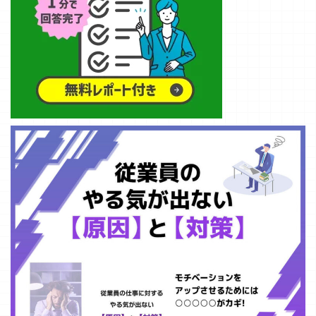
広さについて事
例を交えながら
詳しく解説して
いきます。 ニ
ーズの深さと広
さとは？ 顧客の
ニーズを把握す
ることは事業を
行うえで無視で
きない活動にな
ります。顧客の
ニーズを把握す
ることで自社の
商品やサービス
の売上に ...