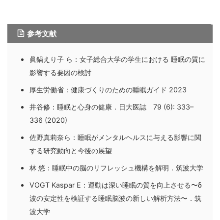
参考文献
眞鍋えり子 ら：女子総合大学の学生における 睡眠の質に
影響する要因の検討
厚生労働省：健康づくりのための睡眠ガイド 2023
井谷修：睡眠と心身の健康．日大医誌 79 (6): 333–
336 (2020)
佐野真莉奈ら：睡眠がメンタルヘルスに与える影響に関
する研究動向と今後の展望
林 悠：睡眠中の脳のリフレッシュ機構を解明．筑波大学
VOGT Kaspar E：運動は深い睡眠の質を向上させる〜δ
波の安定性を検証する睡眠脳波の新しい解析方法〜．筑
波大学