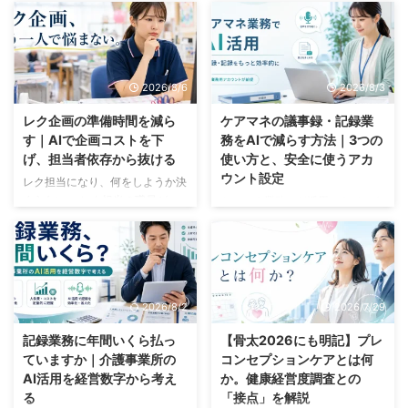
2026/8/6
2026/8/3
レク企画の準備時間を減ら
ケアマネの議事録・記録業
す｜AIで企画コストを下
務をAIで減らす方法｜3つの
げ、担当者依存から抜ける
使い方と、安全に使うアカ
ウント設定
レク担当になり、何をしようか決
まらない。 レク担当の職員が、
ケアマネ業務でAI活用できていま
パソコンの前で企画表を開いたま
すか？ 「実際の業務で使えるの
ま止まっている。 「先月は何を
だろうか？」 「個人情報がある
やったっけ」「これ、去年もやっ
ので使ってはダメでしょ」 そう
たな」「Aさんは車椅子だから、
思われているかもしれませんが、
この内容だと参加できない」 30
結論、AIは使えます。ただし「業
2026/8/2
2026/7/29
分ほど画面を見て、結局その日は
務用アカウント」が前提です 介
決まらず、続きは家で考えること
護支援専門員の仕事は、対人援助
記録業務に年間いくら払っ
【骨太2026にも明記】プレ
になる。 この光景に見覚えのあ
の専門職です。ところが一日を振
ていますか｜介護事業所の
コンセプションケアとは何
る管理者やレク担当になったかは
り返ると、人と向き合っていた時
AI活用を経営数字から考え
か。健康経営度調査との
多いはずです。 そして問題は、
間より、文字を打っていた時間の
る
「接点」を解説
何の生産性もなく担当者の時間だ
ほうが長い。そんな日は珍しくあ