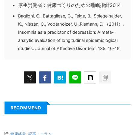
厚生労働省：健康づくりのための睡眠指針2014
Baglioni, C., Battagliese, G., Feige, B., Spiegelhalder,
K., Nissen, C., Voderholzer, U.,Riemann, D. （2011）.
Insomnia as a predictor of depression: A meta-
analytic evaluation of longitudinal epidemiological
studies. Journal of Affective Disorders, 135, 10-19
RECOMMEND
-
健康経営
,
記事・コラム