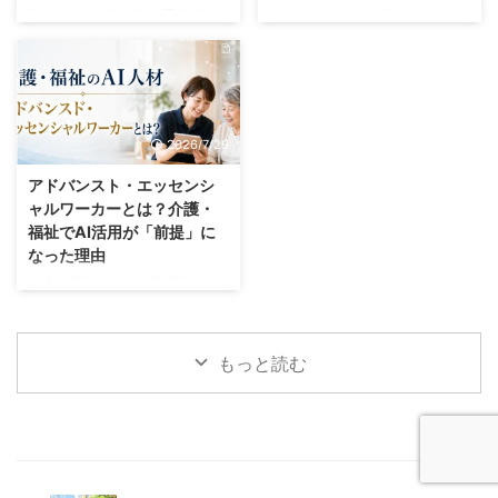
けがすぎてしまいストレスになっ
りません。 例えば業務の１つで
具体的には以下の流れ手段 厚生
約30%。これは企業におけるプ
ていることではないでしょうか？
ある議事録・記録業務は、生成AI
労働省の「介護サービス事業にお
レコンセプションケアに関する取
実 ...
で大幅に短縮できます。 &n ...
ける生産性向上に資するガイドラ
り組み実施率です。国はこれを5
イン」では、タブレット端末の活
年で80%まで引き上げる目標を掲
用や記録・報告方法の見直しによ
げています。 そしてこの「約
り、職員1人当たりの記録作業時
30%」という数字、どこから出
2026/7/29
間が月170.4分削減され、帳票も
てきたかというと、令和6年度の
3種類削減された事例が紹介され
健康経営度調査に回答した大規模
アドバンスト・エッセンシ
ています。 月およそ3時間弱。1
法人3,869社の集計です。つまり
ャルワーカーとは？介護・
人分だとピンときませんが、30
国は、この政策の進み具合を健康
福祉でAI活用が「前提」に
人の事業所なら月85時間です。
経営度調査で測っているというこ
なった理由
現場では「記録が終わらない」と
とになります。 一方でプレコン
いう言葉で語られるこの問題は、
セプションケアの若い世代におけ
介護・障害福祉の事業所様でAI研
経営の側から見ると残業代、つま
る認知度は1割以下（約10%程
修をしていると、必ずと言ってい
り人件費として支払っているわけ
度）にとどまっています。 さ
いほど出てくる質問があります。
です。 こ ...
て、健康経営の担 ...
「AIを使ったら、うちの職員の
もっと読む
給料は上がるんですか」 正直な
質問だと思います。記録が早く終
わっても、加算が増えるわけで
も、明日の手取りが変わるわけで
もない。現場からすればそう見え
て当然です。 ところが2026年7