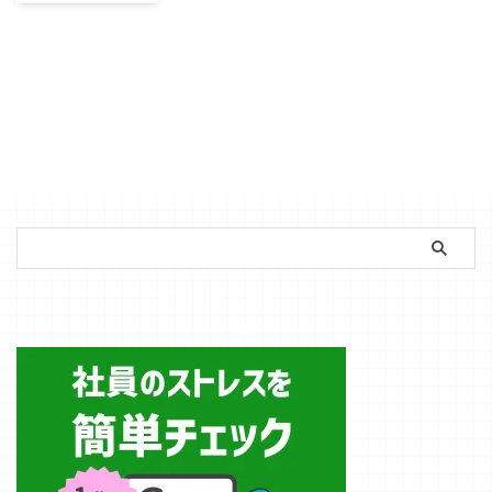
プロンプト術
「NotebookLM
はアップロード
した資料に基づ
いて回答するか
ら嘘をつかな
い」そう聞いた
ことはありませ
んか？ Google
のAIツール
「NotebookLM
」は仕事や学習
の効率をUPさ
せる可能性を秘
簡単ストレスチェック
めています。指
定したPDFや
Googleドキュメ
ントの内容だけ
を読み込んで、
的確な要約や回
答を生成してく
れるその賢さに
は、目を見張る