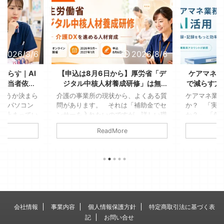
2026/8/6
2026/8/6
減らす｜AI
【申込は8月6日から】厚労省「デ
ケアマネの
、担当者依存
ジタル中核人材養成研修」は無
で減らす方
る
料！送り出す側が決める3つのこと
全に使
ようか決まら
介護の事業所の現状から、よくある質
ケアマネ業務
が、パソコン
問があります。 それは「補助金でセ
か？ 「実
ま止まってい
ンサーを入れたいのですが、詳しい職
か？」 「個
たっけ」「こ
員がいないんです」というような、デ
はダメでし
ReadMore
Aさんは車椅
ジタル機器を利用するのに詳しい人材
もしれません
参加できな
がいないという点です。 若いスタッ
す。ただし
見て、結局そ
フもいますが、女性が多い現場であ
提です 介
家で考えるこ
り、デジタル機器には疎いそんな事業
人援助の専
見覚えのある
所も少なくありません。 そこに関わ
振り返ると
たかは多いは
る通知で、2026年7月31日、介護保険
より、文字
、何の生産性
最新情報Vol.1531で厚生労働省の「デ
長い。そん
がすぎてしま
ジタル中核人材養成研修」の受講勧奨
例えば業務
会社情報
事業内容
個人情報保護方針
特定商取引法に基づく表
ことではない
が届いています。 全国で2,300 ...
録業務は、生
記
お問い合せ
す。 &n ...