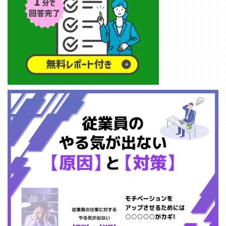
ものがありま
す。 その一方
で「AIである以
上、ハルシネー
ションは本当に
ゼロなの？」と
いう疑問や不安
を感じている方
も多いのではな
いでしょうか。
&nbs ...