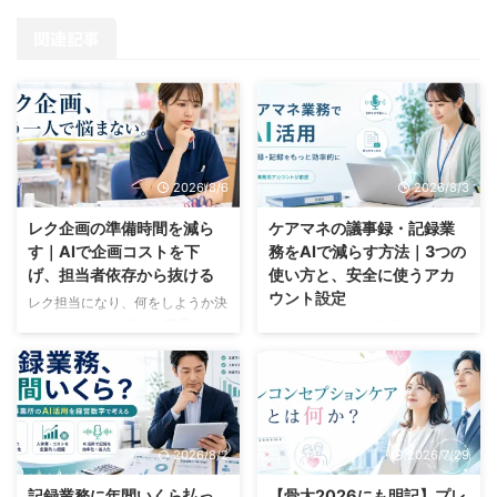
関連記事
2026/8/6
2026/8/3
レク企画の準備時間を減ら
ケアマネの議事録・記録業
す｜AIで企画コストを下
務をAIで減らす方法｜3つの
げ、担当者依存から抜ける
使い方と、安全に使うアカ
ウント設定
レク担当になり、何をしようか決
まらない。 レク担当の職員が、
ケアマネ業務でAI活用できていま
パソコンの前で企画表を開いたま
すか？ 「実際の業務で使えるの
ま止まっている。 「先月は何を
だろうか？」 「個人情報がある
やったっけ」「これ、去年もやっ
ので使ってはダメでしょ」 そう
たな」「Aさんは車椅子だから、
思われているかもしれませんが、
この内容だと参加できない」 30
結論、AIは使えます。ただし「業
2026/8/2
2026/7/29
分ほど画面を見て、結局その日は
務用アカウント」が前提です 介
決まらず、続きは家で考えること
護支援専門員の仕事は、対人援助
記録業務に年間いくら払っ
【骨太2026にも明記】プレ