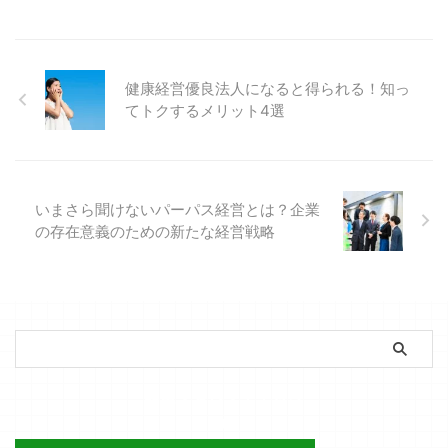
も、明日の手取りが変わるわけで
もない。現場からすればそう見え
て当然です。 ところが2026年7
月21日に閣議決定された「経済財
健康経営優良法人になると得られる！知っ
政運営と改革の基本方針
てトクするメリット4選
2026」、いわゆる骨太の方針を
読むと、国はまさにその質問に答
えようとしていることが分かりま
す。 &nbsp ...
いまさら聞けないパーパス経営とは？企業
の存在意義のための新たな経営戦略
簡単ストレスチェック