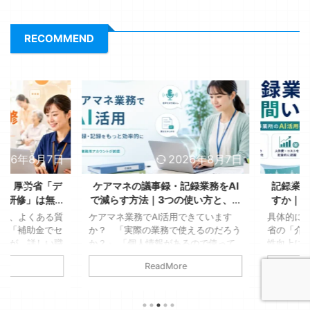
RECOMMEND
26年8月7日
2026年8月7日
】厚労省「デ
ケアマネの議事録・記録業務をAI
記録業務に
研修」は無
で減らす方法｜3つの使い方と、安
すか｜介護
る3つのこと
全に使うアカウント設定
数
、よくある質
ケアマネ業務でAI活用できています
具体的には以
「補助金でセ
か？ 「実際の業務で使えるのだろう
省の「介護
が、詳しい職
か？」 「個人情報があるので使って
性向上に資
うような、デ
はダメでしょ」 そう思われているか
タブレット
ReadMore
に詳しい人材
もしれませんが、結論、AIは使えま
法の見直しに
 若いスタッ
す。ただし「業務用アカウント」が前
記録作業時間
い現場であ
提です 介護支援専門員の仕事は、対
帳票も3種類
いそんな事業
人援助の専門職です。ところが一日を
れています。