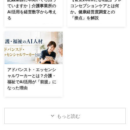
になる。 この光景に見覚えのあ
の専門職です。ところが一日を振
ていますか｜介護事業所の
コンセプションケアとは何
る管理者やレク担当になったかは
り返ると、人と向き合っていた時
AI活用を経営数字から考え
か。健康経営度調査との
多いはずです。 そして問題は、
間より、文字を打っていた時間の
る
「接点」を解説
何の生産性もなく担当者の時間だ
ほうが長い。そんな日は珍しくあ
けがすぎてしまいストレスになっ
りません。 例えば業務の１つで
具体的には以下の流れ手段 厚生
約30%。これは企業におけるプ
ていることではないでしょうか？
ある議事録・記録業務は、生成AI
労働省の「介護サービス事業にお
レコンセプションケアに関する取
実 ...
で大幅に短縮できます。 &n ...
ける生産性向上に資するガイドラ
り組み実施率です。国はこれを5
イン」では、タブレット端末の活
年で80%まで引き上げる目標を掲
用や記録・報告方法の見直しによ
げています。 そしてこの「約
り、職員1人当たりの記録作業時
30%」という数字、どこから出
2026/7/29
間が月170.4分削減され、帳票も
てきたかというと、令和6年度の
3種類削減された事例が紹介され
健康経営度調査に回答した大規模
アドバンスト・エッセンシ
ています。 月およそ3時間弱。1
法人3,869社の集計です。つまり
ャルワーカーとは？介護・
人分だとピンときませんが、30
国は、この政策の進み具合を健康
福祉でAI活用が「前提」に
人の事業所なら月85時間です。
経営度調査で測っているというこ
なった理由
現場では「記録が終わらない」と
とになります。 一方でプレコン
いう言葉で語られるこの問題は、
セプションケアの若い世代におけ
介護・障害福祉の事業所様でAI研
経営の側から見ると残業代、つま
る認知度は1割以下（約10%程
修をしていると、必ずと言ってい
り人件費として支払っているわけ
度）にとどまっています。 さ
いほど出てくる質問があります。
です。 こ ...
て、健康経営の担 ...
「AIを使ったら、うちの職員の
もっと読む
給料は上がるんですか」 正直な
質問だと思います。記録が早く終
わっても、加算が増えるわけで