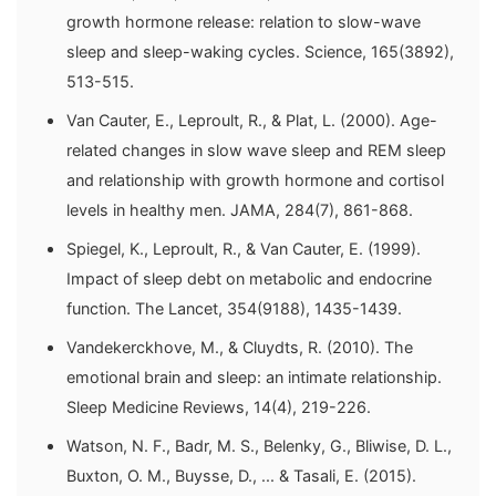
growth hormone release: relation to slow-wave
sleep and sleep-waking cycles. Science, 165(3892),
513-515.
Van Cauter, E., Leproult, R., & Plat, L. (2000). Age-
related changes in slow wave sleep and REM sleep
and relationship with growth hormone and cortisol
levels in healthy men. JAMA, 284(7), 861-868.
Spiegel, K., Leproult, R., & Van Cauter, E. (1999).
Impact of sleep debt on metabolic and endocrine
function. The Lancet, 354(9188), 1435-1439.
Vandekerckhove, M., & Cluydts, R. (2010). The
emotional brain and sleep: an intimate relationship.
Sleep Medicine Reviews, 14(4), 219-226.
Watson, N. F., Badr, M. S., Belenky, G., Bliwise, D. L.,
Buxton, O. M., Buysse, D., ... & Tasali, E. (2015).