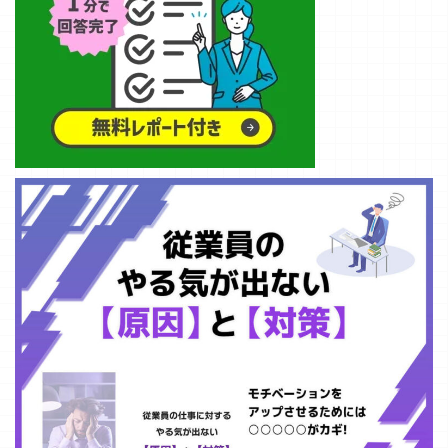
して、宮崎大学
をはじめとする
アカデミアの皆
様、そして地域
を支える企業の
皆様とともに、
地域に根ざした
実践的な人財育
成の仕組みづく
りに深く関わら
せていただくこ
ととなりまし
た。 &n ...