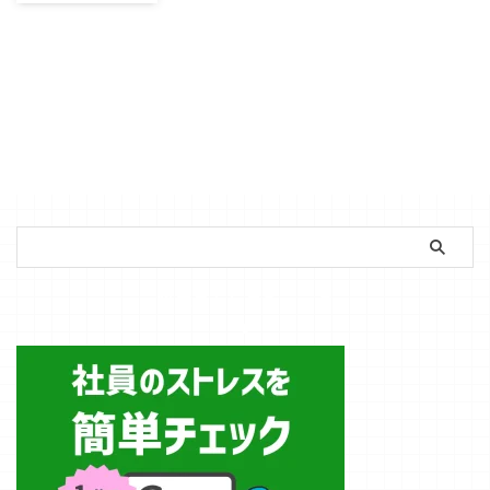
て
株式会社アスカ
ゼは、この度
「一般社団法人
宮崎県デジタル
人財育成コンソ
ーシアム」の正
会員として正式
に承認されまし
たことをご報告
いたします。
現在、宮崎県に
おいてもデジタ
ル化の波が急速
簡単ストレスチェック
に広がってお
り、地域社会を
牽引する「デジ
タル人財」の育
成は、未来を切
り拓くための喫
緊の課題です。
今回本コンソー
シアムの一員と