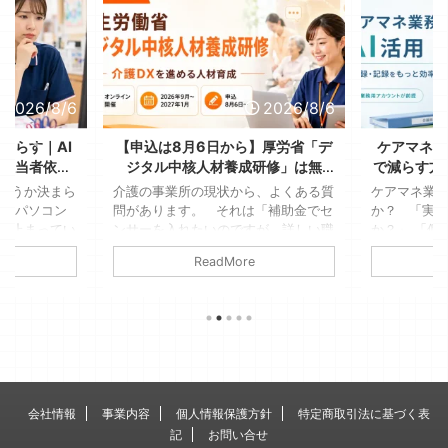
2026/8/6
2026/8/6
減らす｜AI
【申込は8月6日から】厚労省「デ
ケアマネの
、担当者依存
ジタル中核人材養成研修」は無
で減らす方
る
料！送り出す側が決める3つのこと
全に使
ようか決まら
介護の事業所の現状から、よくある質
ケアマネ業務
が、パソコン
問があります。 それは「補助金でセ
か？ 「実
ま止まってい
ンサーを入れたいのですが、詳しい職
か？」 「個
たっけ」「こ
員がいないんです」というような、デ
はダメでし
ReadMore
Aさんは車椅
ジタル機器を利用するのに詳しい人材
もしれません
参加できな
がいないという点です。 若いスタッ
す。ただし
見て、結局そ
フもいますが、女性が多い現場であ
提です 介
家で考えるこ
り、デジタル機器には疎いそんな事業
人援助の専
見覚えのある
所も少なくありません。 そこに関わ
振り返ると
たかは多いは
る通知で、2026年7月31日、介護保険
より、文字
、何の生産性
最新情報Vol.1531で厚生労働省の「デ
長い。そん
がすぎてしま
ジタル中核人材養成研修」の受講勧奨
例えば業務
会社情報
事業内容
個人情報保護方針
特定商取引法に基づく表
ことではない
が届いています。 全国で2,300 ...
録業務は、生
記
お問い合せ
す。 &n ...