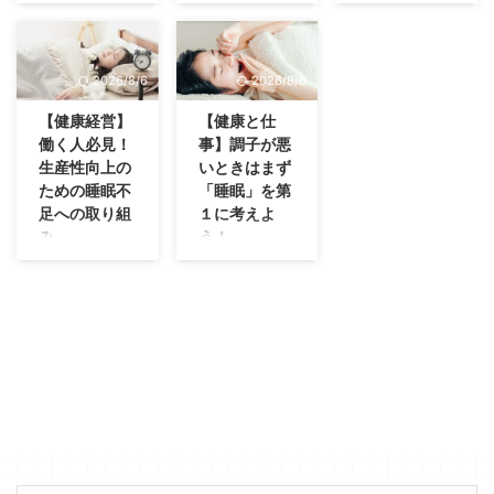
について
睡眠は私たちの
近年SDGs や
健康と生産性に
ESG 投資 への
株式会社アス
直結する重要な
世界的な関心の
カゼでは、宮崎
要素です。特に
高まりや、経済
県内の中小企業
2026/8/6
2026/8/6
企業における健
産業省等が
経営者・個人事
康経営の観点か
2015 年から始
業主・後継者・
【健康経営】
【健康と仕
ら、従業員の睡
めた「健康経
管理職の方を対
働く人必見！
事】調子が悪
眠の質を向上さ
営」の取り組み
象に、「人手不
生産性向上の
いときはまず
せることは、生
への関心が高ま
足時代の経営実
ための睡眠不
「睡眠」を第
産性の向上や職
っています。そ
践セミナー 第2
足への取り組
１に考えよ
場環境の改善に
の中でも従業員
弾」を開催しま
み
う！
つながる重要な
の睡眠時間と企
す。 第１弾
現代社会では仕
仕事や日常生活
取り組みといえ
業業績の関係性
は、人手不足、
事や人間関係、
で体調がすぐれ
るでしょう。
が注目を集めて
物価高、職場づ
情報過多など
ないとき、睡眠
この記事ではい
います。 本記
くり、健康経
様々なストレス
不足になってい
わゆる睡眠の
事では睡眠の重
営、AI活用な
に晒されていま
ませんか？ 睡
「ゴールデンタ
要性、生産性と
ど、これからの
す。そんな中睡
眠は「健康」と
イム」につい
の関係、そして
中小企業経営に
眠は心身のリフ
「幸福」に欠か
て、その概念が
企業業績への影
欠かせないテー
レッシュに欠か
せないもので
生まれた背景や
響について、健
マでお話しさせ
せないものです
す。十分な睡眠
科学的根拠、そ
康経営の観点か
ていただきまし
が、十分な睡眠
をとることで、
して最新の研究
ら詳しく解説し
た。 今回のテ
時間を確保でき
体の回復や免疫
結果を踏まえ
ます。 睡眠と
ーマは、補助