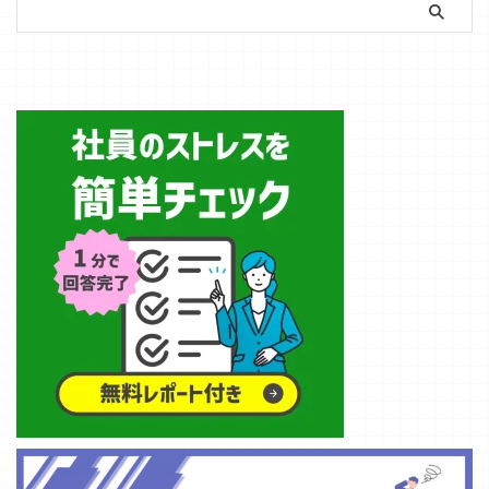
ている人は少な
力の向上、記憶
て、働く人々に
生産性の関係 睡
金・助成金・AI
いのではないで
力の強化などが
とって最適な睡
眠不足になると
活用です。 採
しょうか。 実
期待できます。
簡単ストレスチェック
眠のとり方につ
頭が働きづらい
用難、人件費の
は睡眠不足は単
さらに良質な睡
いて解説してき
ことは想像に容
上昇、物価高な
なる不快感だけ
眠はストレスを
ます。 睡眠のゴ
易かと思いま
ど、中小企業を
でなく、集中力
軽減し、心身の
ールデンタイム
す。この状態は
取り巻く経営環
の低下、記憶力
バランスを保つ
とは？ あなたは
個人の生産性に
境はますます厳
の減退、感情の
助けにもなりま
「ゴールデンタ
大きな影響を与
しくなっていま
不安定など、
す。 今回は睡
イム」という言
えます。 例え
す。 これから
様々な問題を引
眠の重要性を理
葉をどこかで耳
ば睡眠不足の状
の時代は、 ...
き起こし、ひい
解し、日々の生
にしたことがあ
態では、仕 ...
ては仕事の生産
活に取り入れて
るのではないで
性にも悪影響を
もらえるように
しょうか ...
及ぼします。
睡眠の大切さに
この記事では睡
ついて解説して
眠の重要性、睡
いきます。 ①
眠不足がもたら
睡眠とは何か？
す影響、そして
睡眠を
質の高い睡眠を
Wikipediaで調
手に入れるため
べると以下のよ
の具体的な方法
うに解説されて
について詳しく
います。 脳の意