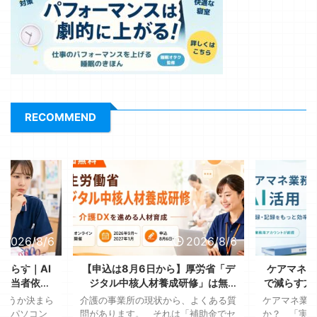
RECOMMEND
2026/8/6
2026/8/6
減らす｜AI
【申込は8月6日から】厚労省「デ
ケアマネの
、担当者依存
ジタル中核人材養成研修」は無
で減らす方
る
料！送り出す側が決める3つのこと
全に使
ようか決まら
介護の事業所の現状から、よくある質
ケアマネ業務
が、パソコン
問があります。 それは「補助金でセ
か？ 「実