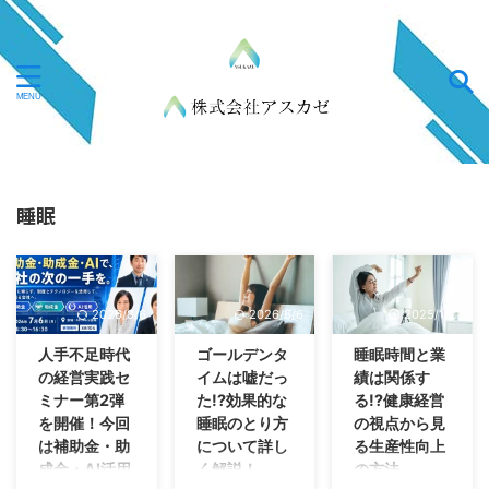
睡眠
2026/8/6
2026/8/6
2025/1/21
人手不足時代
ゴールデンタ
睡眠時間と業
の経営実践セ
イムは嘘だっ
績は関係す
ミナー第2弾
た!?効果的な
る!?健康経営
を開催！今回
睡眠のとり方
の視点から見
は補助金・助
について詳し
る生産性向上
成金・AI活用
く解説！
の方法