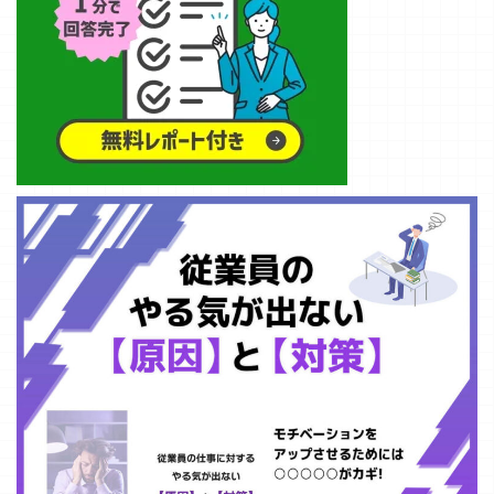
ます。 冷え性と
は？定義と症状
冷え性は、体の
特定の部位、特
に手足や腰、下
腹部が冷たく感
じる症状を指し
ます。多くの場
合、客観的な体
温測定では正常
範囲内であって
も、本人 ...