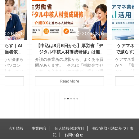
2026/8/6
2026/8/6
減らす｜AI
【申込は8月6日から】厚労省「デ
ケアマネの
、担当者依存
ジタル中核人材養成研修」は無
で減らす方
る
料！送り出す側が決める3つのこと
全に使
ようか決まら
介護の事業所の現状から、よくある質
ケアマネ業務
が、パソコン
問があります。 それは「補助金でセ
か？ 「実
ま止まってい
ンサーを入れたいのですが、詳しい職
か？」 「個
たっけ」「こ
員がいないんです」というような、デ
はダメでし
ReadMore
Aさんは車椅
ジタル機器を利用するのに詳しい人材
もしれません
参加できな
がいないという点です。 若いスタッ
す。ただし
見て、結局そ
フもいますが、女性が多い現場であ
提です 介
家で考えるこ
り、デジタル機器には疎いそんな事業
人援助の専
見覚えのある
所も少なくありません。 そこに関わ
振り返ると
たかは多いは
る通知で、2026年7月31日、介護保険
より、文字
、何の生産性
最新情報Vol.1531で厚生労働省の「デ
長い。そん
がすぎてしま
ジタル中核人材養成研修」の受講勧奨
例えば業務
会社情報
事業内容
個人情報保護方針
特定商取引法に基づく表
ことではない
が届いています。 全国で2,300 ...
録業務は、生
記
お問い合せ
す。 &n ...