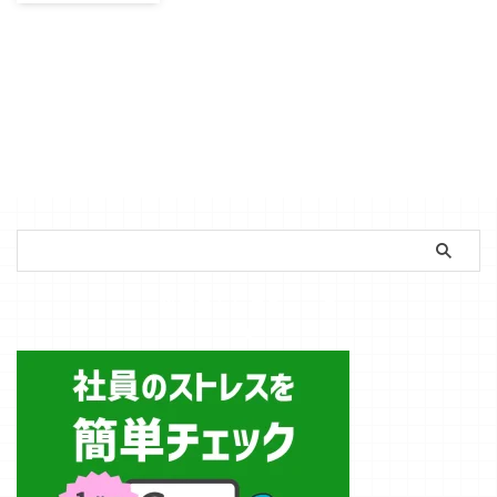
に苦手」「いつ
も足が冷たい」
そんな風に感じ
ているあなた
は、もしかした
ら冷え性かもし
れません。 冷
え性は女性に多
く見られる悩み
のひとつです
が、単なる不快
感以上に、私た
ちの日常生活や
仕事の効率に大
簡単ストレスチェック
きな影響を与え
る可能性があり
ます。今回は冷
え性が仕事に与
える影響につい
て詳しく解説
し、簡単にでき
る対策方法につ
いてもお伝えし