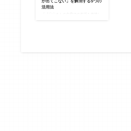
が出てこない」を解消する5つの
活用法
「『〇〇さんの自宅での生活を維持し
たい』というニーズ、もっといい言葉
で表現できないかな……」 利用者ご本
人やご家族の表情、面談で交わした会
話、頭の中にあるイメージは確かにあ
るのに、それを文章として書き出す
と、なぜか平たく、いつもの言い回し
に収束してしまう。 ケアマネジャー
の仕事の中で、この「言葉が出てこな
い時間」は意外と多くの時間を奪って
います。 近年、この場面でAI、特に
ChatGPTやClaudeのような汎用の生成
AIを「アイデア出しの相棒」として使
うケアマネ ...