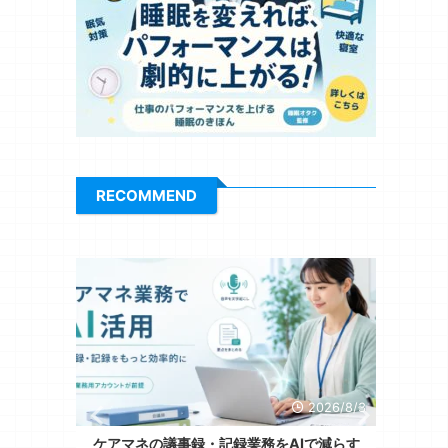
RECOMMEND
026/8/6
2026/8/3
ジタル中
ケアマネの議事録・記録業務をAIで減らす
記録業