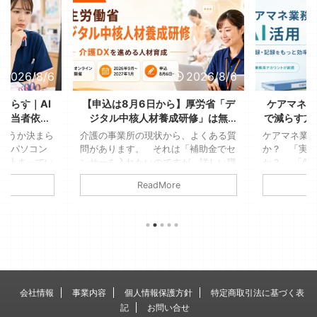
2026/8/6
2026/8/6
減らす｜AI
【申込は8月6日から】厚労省「デ
ケアマネの
、担当者依存
ジタル中核人材養成研修」は無
で減らす方
る
料！送り出す側が決める3つのこと
全に使
ようか決まら
介護の事業所の現状から、よくある質
ケアマネ業務
が、パソコン
問があります。 それは「補助金でセ
か？ 「実
ま止まってい
ンサーを入れたいのですが、詳しい職
か？」 「個
たっけ」「こ
員がいないんです」というような、デ
はダメでし
ReadMore
Aさんは車椅
ジタル機器を利用するのに詳しい人材
もしれません
参加できな
がいないという点です。 若いスタッ
す。ただし
見て、結局そ
フもいますが、女性が多い現場であ
提です 介
家で考えるこ
り、デジタル機器には疎いそんな事業
人援助の専
見覚えのある
所も少なくありません。 そこに関わ
振り返ると
たかは多いは
る通知で、2026年7月31日、介護保険
より、文字
、何の生産性
最新情報Vol.1531で厚生労働省の「デ
長い。そん
がすぎてしま
ジタル中核人材養成研修」の受講勧奨
例えば業務
会社情報
事業内容
個人情報保護方針
特定商取引法に基づく表
ことではない
が届いています。 全国で2,300 ...
録業務は、生
記
お問い合せ
す。 &n ...