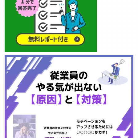
え尽きる」とい
うイメージとは
異なり、その発
症メカニズムは
より複雑で多面
的であることが
近年の研究によ
り明らかになっ
ています。 こ
の記事では、燃
え尽き症候群に
ついて最新の科
学的エビデ ...