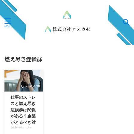
燃え尽き症候群
2025/7/8
仕事のストレ
スと燃え尽き
症候群は関係
がある？企業
がとるべき対
策対策は何