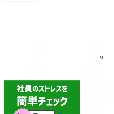
か。
「最近、仕事へ
の情熱が湧かな
い…」「心身と
もに疲れ果て
て、朝起きるの
が辛い」。多く
のビジネスパー
ソンが一度は抱
えるこの悩み
は、「燃え尽き
症候群（バーン
アウト）」のサ
インかもしれま
簡単ストレスチェック
せん。 「燃え
尽き症候群」と
いう言葉は、職
場のストレスを
語る上で避けて
通れないワード
ですが、多くの
人が抱く「仕事
が大変だから燃