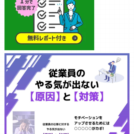
がら解説してい
ます。自身のビ
ジネスにお役に
立つ内容となっ
ていますので、
ぜひ最後までご
覧ください。
ファイブフォー
ス分析とは ファ
イブフォース分
析は、ハーバー
ド・ビジ ...