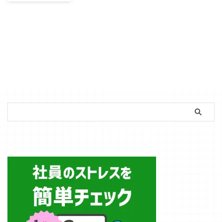
から考える
自社が参入して
いる市場の状況
や業界構造を知
るのに役立つフ
レームワークが
「ファイブフォ
ース分析」で
す。 ファイブ
フォース分析を
用いると市場に
どんな脅威があ
るのか、今後ど
んな対策を練る
簡単ストレスチェック
必要があるのか
を明確にするこ
とができます。
この記事では
ファイブフォー
ス分析とは何
か、そのメリッ
ト、事例、補足
なども踏まえな