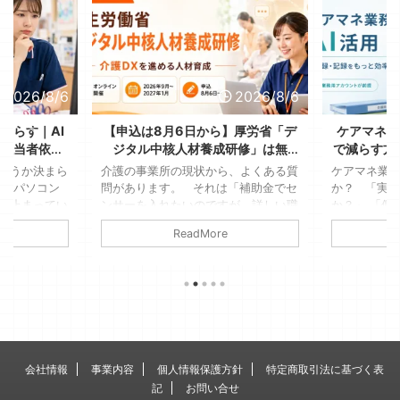
2026/8/6
2026/8/6
減らす｜AI
【申込は8月6日から】厚労省「デ
ケアマネの
、担当者依存
ジタル中核人材養成研修」は無
で減らす方
る
料！送り出す側が決める3つのこと
全に使
ようか決まら
介護の事業所の現状から、よくある質
ケアマネ業務
が、パソコン
問があります。 それは「補助金でセ
か？ 「実
ま止まってい
ンサーを入れたいのですが、詳しい職
か？」 「個
たっけ」「こ
員がいないんです」というような、デ
はダメでし
ReadMore
Aさんは車椅
ジタル機器を利用するのに詳しい人材
もしれません
参加できな
がいないという点です。 若いスタッ
す。ただし
見て、結局そ
フもいますが、女性が多い現場であ
提です 介
家で考えるこ
り、デジタル機器には疎いそんな事業
人援助の専
見覚えのある
所も少なくありません。 そこに関わ
振り返ると
たかは多いは
る通知で、2026年7月31日、介護保険
より、文字
、何の生産性
最新情報Vol.1531で厚生労働省の「デ
長い。そん
がすぎてしま
ジタル中核人材養成研修」の受講勧奨
例えば業務
会社情報
事業内容
個人情報保護方針
特定商取引法に基づく表
ことではない
が届いています。 全国で2,300 ...
録業務は、生
記
お問い合せ
す。 &n ...